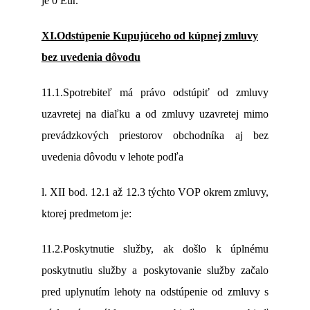
je 0 Eur.
XI.Odstúpenie Kupujúceho od kúpnej zmluvy
bez uvedenia dôvodu
11.1.Spotrebiteľ má právo odstúpiť od zmluvy
uzavretej na diaľku a od zmluvy uzavretej mimo
prevádzkových priestorov obchodníka aj bez
uvedenia dôvodu v lehote podľa
l. XII bod. 12.1 až 12.3 týchto VOP okrem zmluvy,
ktorej predmetom je:
11.2.Poskytnutie služby, ak došlo k úplnému
poskytnutiu služby a poskytovanie služby začalo
pred uplynutím lehoty na odstúpenie od zmluvy s