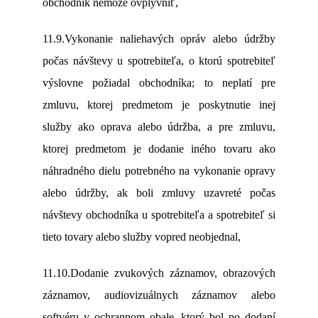
obchodník nemôže ovplyvniť,
11.9.Vykonanie naliehavých opráv alebo údržby
počas návštevy u spotrebiteľa, o ktorú spotrebiteľ
výslovne požiadal obchodníka; to neplatí pre
zmluvu, ktorej predmetom je poskytnutie inej
služby ako oprava alebo údržba, a pre zmluvu,
ktorej predmetom je dodanie iného tovaru ako
náhradného dielu potrebného na vykonanie opravy
alebo údržby, ak boli zmluvy uzavreté počas
návštevy obchodníka u spotrebiteľa a spotrebiteľ si
tieto tovary alebo služby vopred neobjednal,
11.10.Dodanie zvukových záznamov, obrazových
záznamov, audiovizuálnych záznamov alebo
softvéru v ochrannom obale, ktorý bol po dodaní