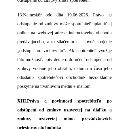
odstúpenie od zmluvy znáša spotrebiteľ.
13.Najneskôr odo dňa 19.06.2026. Právo na
odstúpenie od zmluvy môže spotrebiteľ uplatniť aj
online na webovej adrese internetového obchodu
predávajúceho, a to stlačením na slovné spojenie
„odstúpiť od zmluvy tu”. Ak spotrebiteľ využije
túto možnosť, potvrdenie o doručení odstúpenia od
zmluvy vrátane jeho obsahu, dátumu a času jeho
odoslania spotrebiteľovi obchodník bezodkladne
poskytne na trvanlivom médiu e-mailom.
XIII.Práva a povinnosti spotrebiteľa po
odstúpení od zmluvy uzavretej na diaľku a
zmluvy uzavretej mimo prevádzkových
priestorov obchodníka