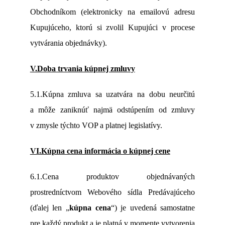
Obchodníkom (elektronicky na emailovú adresu
Kupujúceho, ktorú si zvolil Kupujúci v procese
vytvárania objednávky).
V.Doba trvania kúpnej zmluvy
5.1.Kúpna zmluva sa uzatvára na dobu neurčitú
a môže zaniknúť najmä odstúpením od zmluvy
v zmysle týchto VOP a platnej legislatívy.
VI.Kúpna cena informácia o kúpnej cene
6.1.Cena produktov objednávaných
prostredníctvom Webového sídla Predávajúceho
(ďalej len „
kúpna cena
“) je uvedená samostatne
pre každý produkt a je platná v momente vytvorenia