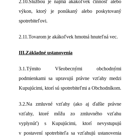
2.10.Službou
je najmä
akákoľvek
činnosť
alebo
výkon,
ktorý
je
ponúkaný
alebo
poskytovaný
spotrebiteľovi.
2.11.Tovarom
je
akákoľvek
hmotná
hnuteľná
vec.
III.Základné ustanovenia
3.1.Týmito Všeobecnými obchodnými
podmienkami sa upravujú právne vzťahy medzi
Kupujúcimi, ktorí sú spotrebiteľmi a Obchodníkom.
3.2.Na zmluvné vzťahy (ako aj ďalšie právne
vzťahy, ktoré môžu zo zmluvného vzťahu
vyplynúť) s Kupujúcimi, ktorí nevystupujú
v postavení spotrebiteľa sa vzťahujú ustanovenia