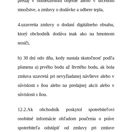
predaj v obmedzenom objeme alebo v určenom
množstve, a zmluvy o dodávke a odbere tepla,
4.uzavretia zmluvy o dodaní digitálneho obsahu,
ktorý obchodník dodáva inak ako na hmotnom
nosiči,
b)
30 dní odo dňa, kedy nastala skutočnosť podľa
písmena a) prvého bodu až štvrtého bodu, ak bola
zmluva uzavretá pri nevyžiadanej návšteve alebo v
súvislosti s ňou alebo na predajnej akcii alebo v
súvislosti s ňou.
12.2.Ak obchodník poskytol spotrebiteľovi
osobitné informácie ohľadom poučenia o práve
spotrebiteľa odstúpiť od zmluvy pri zmluve