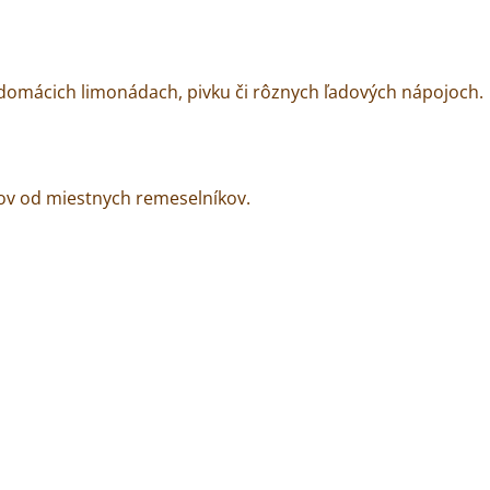
 domácich limonádach, pivku či rôznych ľadových nápojoch.
v od miestnych remeselníkov.
mo z našej pražiarne
 nášho konceptu je značka 25COFFEE. Pod touto značkou sa