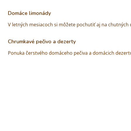
Domáce limonády
V letných mesiacoch si môžete pochutiť aj na chutných
Chrumkavé pečivo a dezerty
Ponuka čerstvého domáceho pečiva a domácich dezerto
Vychutnajte si šálku čerstvej kávy pria
Ako sme sa zmienili už vyššie, neodmysliteľnou súčasťou
obci Kalná nad Hronom, kúsok od Levíc.