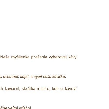
Naša myšlienka praženia výberovej kávy
, ochutnať, kúpiť, či vypiť našu kávičku
.
h kaviarní, skrátka miesto, kde si kávoví
točne veľmi vďační.