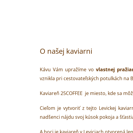
O našej kaviarni
Kávu Vám upražíme vo
vlastnej pražia
vznikla pri cestovateľských potulkách na 
Kaviareň 25COFFEE je miesto, kde sa môž
Cieľom je vytvoriť z tejto Levickej kavi
nadšenci nájdu svoj kúsok pokoja a šťasti
A hoci je kaviareň v Leviciach otvorená len