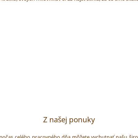
Z našej ponuky
a počas celého pracovného dňa môžete vychutnať našu širo