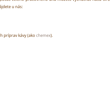
ájdete u nás:
ch príprav kávy (ako
chemex
).