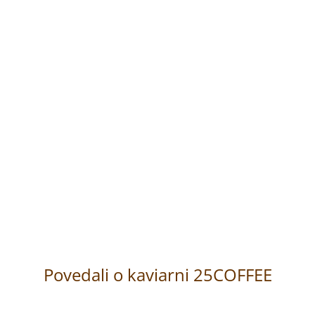
šlienkou a spravíme všetko čo vieme aby sa nám to podar
, pričom každá jedna prekvapí svojou výnimočnou chuťou a 
y priamo od farmára (directrade) či bio kvalita. Ponúkame ká
ezkofeínovú zrnkovú kávu.
 vymeníme si navzájom skúsenosti.
Povedali o kaviarni 25COFFEE