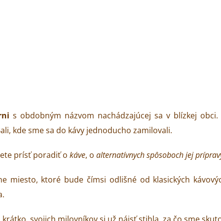
rni
s obdobným názvom nachádzajúcej sa v blízkej obci. 
Bali, kde sme sa do kávy jednoducho zamilovali.
ete prísť poradiť o
káve
, o
alternatívnych spôsoboch jej prípravy
arne miesto, ktoré bude čímsi odlišné od klasických kávovýc
a.
 krátko, svojich milovníkov si už nájsť stihla, za čo sme sku