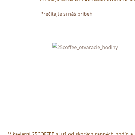
Prečítajte si náš príbeh
V kaviarni 25COFFEE si už od skorých ranných hodín 